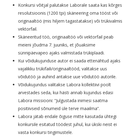
Konkursi võitjal palutakse Laborale saata kas kõrges
resolutsioonis (1200 tpi) skäneering oma tööst või
originaaltöö (mis hiljem tagastatakse) või trükivalmis
vektorfail.
Skäneeritud töö, originaaltöö või vektorfail peab
meieni jõudma 7. juuniks, et jõuaksime
sünnipäevapeo ajaks valmistada trükiplaadi.
Kui võidukujunduse autor ei saada ettenähtud ajaks
vajalikku trükifaili/originaaltööd, valitakse uus
võidutöö ja auhind antakse uue võidutöö autorile.
Võidukujundus valitakse Labora kollektiivi poolt
arvestades seda, kui hästi annab kujundus edasi
Labora missiooni: “Julgustada inimesi saatma
positiivseid sõnumeid üle terve maailma”.
Labora jätab endale õiguse mitte kasutada ühtegi
konkursile esitatud töödest juhul, kui ükski neist ei
vasta konkursi tingimustele.