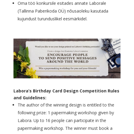
Oma töö konkursile esitades annate Laborale
(Tallinna Paberikoda OÜ) nõusaoleku kasutada
kujundust turunduslikel eesmärkidel.
Labora’s Birthday Card Design Competition Rules
and Guidelines:
The author of the winning design is entitled to the
following prize: 1 papermaking workshop given by
Labora. Up to 16 people can participate in the
papermaking workshop. The winner must book a