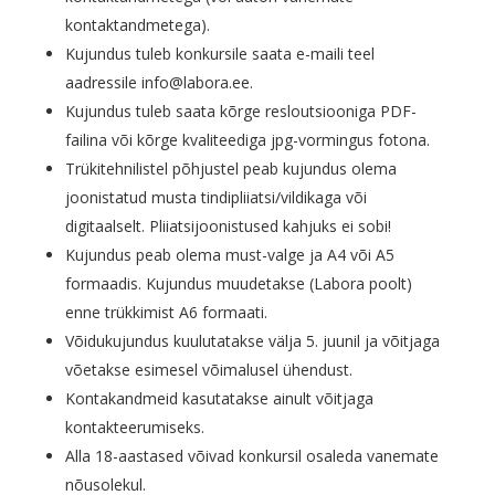
kontaktandmetega).
Kujundus tuleb konkursile saata e-maili teel
aadressile info@labora.ee.
Kujundus tuleb saata kõrge resloutsiooniga PDF-
failina või kõrge kvaliteediga jpg-vormingus fotona.
Trükitehnilistel põhjustel peab kujundus olema
joonistatud musta tindipliiatsi/vildikaga või
digitaalselt. Pliiatsijoonistused kahjuks ei sobi!
Kujundus peab olema must-valge ja A4 või A5
formaadis. Kujundus muudetakse (Labora poolt)
enne trükkimist A6 formaati.
Võidukujundus kuulutatakse välja 5. juunil ja võitjaga
võetakse esimesel võimalusel ühendust.
Kontakandmeid kasutatakse ainult võitjaga
kontakteerumiseks.
Alla 18-aastased võivad konkursil osaleda vanemate
nõusolekul.