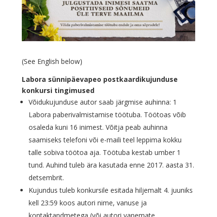
(See English below)
Labora sünnipäevapeo postkaardikujunduse
konkursi tingimused
Võidukujunduse autor saab järgmise auhinna: 1
Labora paberivalmistamise töötuba. Töötoas võib
osaleda kuni 16 inimest. Võitja peab auhinna
saamiseks telefoni või e-maili teel leppima kokku
talle sobiva töötoa aja. Töötuba kestab umber 1
tund. Auhind tuleb ära kasutada enne 2017. aasta 31.
detsembrit.
Kujundus tuleb konkursile esitada hiljemalt 4. juuniks
kell 23:59 koos autori nime, vanuse ja
kontaktandmetega (või autori vanemate